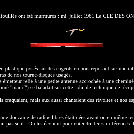
afouillés ont été murmurés :
mi juillet 1981
La CLE DES ONDE
en plastique posés sur des cageots en bois reposant sur une tab
bras de nos tourne-disques usagés.
e émetteur relié à une petite antenne accrochée à une cheminé
mé "manif") se baladait sur cette ridicule technique de récupé
s craquaient, mais eux aussi chantaient des révoltes et nos es
une douzaine de radios libres était nées avant ou en même t
ait pas seul ! On les écoutait pour entendre leurs différences. E