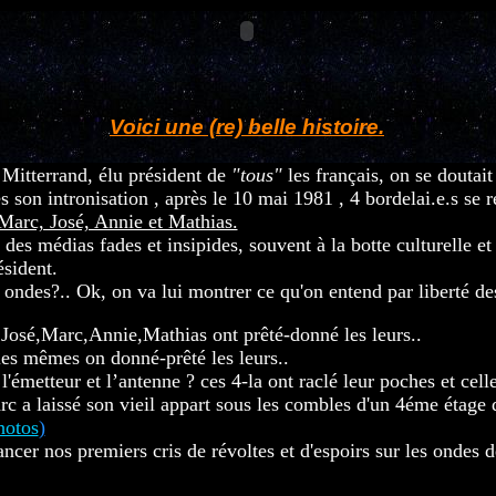
Voici une (re) belle histoire.
Mitterrand, élu président de
"tous"
les français, on se doutait
ès son intronisation , après le 10 mai 1981 , 4 bordelai.e.s se 
Marc, José, Annie et Mathias.
 des médias fades et insipides, souvent à la botte culturelle e
ésident.
s ondes?.. Ok, on va lui montrer ce qu'on entend par liberté de
..???????????????????????..................
 José,Marc,Annie,Mathias ont prêté-donné les leurs..
les mêmes on donné-prêté les leurs..
l'émetteur et l’antenne ? ces 4-la ont raclé leur poches et cell
rc a laissé son vieil appart sous les combles d'un 4éme étage
hotos
)
lancer nos premiers cris de révoltes et d'espoirs sur les ondes 