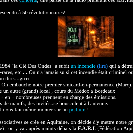
 dans ces
concerts
, une partie de la radio préférant ces activité
escendu à 50 révolutionnaires!
.......................................
t 1984 "la Clé Des Ondes" a subit
un incendie
(lire)
qui a détru
rares, etc.....On n'a jamais su si cet incendie était criminel ou
u dire....grrrrr!
. On embauche notre premier smicard-en-permanence (Marc)..q
ve un autre (grand) local , cours du Médoc à Bordeaux
+ en + nombreuses prennent en charge des émissions.
s de manifs, des invités..se bousculent à l'antenne.
l nous fait même monter sur un
podium
!
ssociatives se crée en Aquitaine, on décide d'y mettre notre gr
) , on y va...après maints débats la
F.A.R.L
(Fédération Aqu