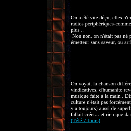
On a été vite déçu, elles n'
radios périphériques-commer
plus ..
Non non, on n'était pas né p
émetteur sans saveur, ou ar
.........................................
On voyait la chanson différe
vindicatives, d'humanité reve
musique faite à la main . Di
culture n'était pas forcémen
y a toujours) aussi de superbe
fallait créer... et rien que 
(Télé 7 Jours)