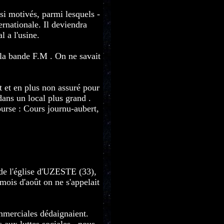
i motivés, parmi lesquels -
ernationale. Il deviendra
l a l'usine.
r la bande F.M . On ne savait
it et en plus non assuré pour
dans un local plus grand .
ourse : Cours journu-aubert,
 de l'église d'UZESTE (33),
ois d'août on ne s'appelait
ommerciales dédaignaient.