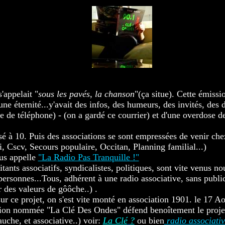
........
'appelait "
sous les pavés, la chanson
"(ça situe). Cette émiss
ne éternité...y'avait des infos, des humeurs, des invités, des 
e de téléphone) - (on a gardé ce courrier) et d'une overdose de
ssé à 10. Puis des associations se sont empressées de venir che
, Cscv, Secours populaire, Occitan, Planning familial...)
us appelle
"La Radio Pas Tranquille !"
itants associatifs, syndicalistes, politiques, sont vite venus no
ersonnes...Tous, adhérent à une radio associative, sans publici
 des valeurs de gôôche..) .
ur ce projet, on s'est vite monté en association 1901. le 17 
ation nommée "La Clé Des Ondes" défend benoîtement le proje
uche, et associative..) voir:
La Clé
?
ou bien
radio associativ