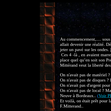
Au commencement,.... sous 
allait devenir une réalité. D
jeter un pavé sur les ondes.
Ces 4 -là , en avaient marre
place quel qu’en soit son Pr
Mittérand veut la liberté de
...........................................
On n'avait pas de matériel ?
On n'avait pas de disques ? 
On n'avait pas d'argent pour 
On n'avait pas de local ? Ma
Neuve à Bordeaux..
(
Voir P
Et voilà, on était prêt pour 
F.Mitterand..