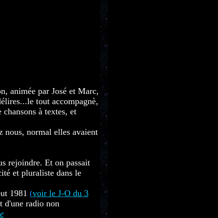
ion, animée par José et Marc,
délires...le tout accompagnè,
 chansons à textes, et
z nous, normal elles avaient
us rejoindre. Et on passait
té et pluraliste dans le
Aout 1981
(
voir le J-O du 3
t d'une radio non
e