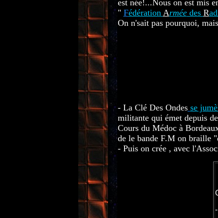
est née!...Nous on est mis en
"
F
édération
A
rmée
des
R
ad
On n'sait pas pourquoi, mai
.........................................
- La Clé Des Ondes
se jumè
militante qui émet depuis de
Cours du Médoc à Bordeaux) .
de le bande F.M on braille "
- Puis on crée , avec l'Asso