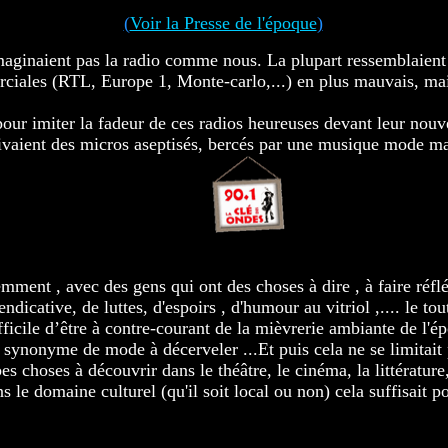
(
Voir la Presse de l'époque
)
imaginaient pas la radio comme nous. La plupart ressemblaient 
ciales (RTL, Europe 1, Monte-carlo,...) en plus mauvais, mai
our imiter la fadeur de ces radios heureuses devant leur nouve
rivaient des micros aseptisés, bercés par une musique mode ma
..........................................
.....
mment , avec des gens qui ont des choses à dire , à faire réflé
ndicative, de luttes, d'espoirs , d'humour au vitriol ,.... le 
fficile d’être à contre-courant de la mièvrerie ambiante de l'
t synonyme de mode à décerveler ...Et puis cela ne se limitait 
s choses à découvrir dans le théâtre, le cinéma, la littérature, 
dans le domaine culturel (qu'il soit local ou non) cela suffisait