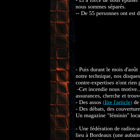
- Et à force de nous épuiser
nous sommes séparés.
-- De 55 personnes ont est d
.........................................
- Puis durant le mois d'aoû
notre technique, nos disques-
contre-expertises n'ont rien p
-Cet incendie nous motive.
assurances, cherche et trou
- Des assos
(
l
ire
l'article
)
de 
- Des débats, des couverture
Un magazine "féminin" loca
- Une fédération de radios-a
lieu à Bordeaux (une aubaine