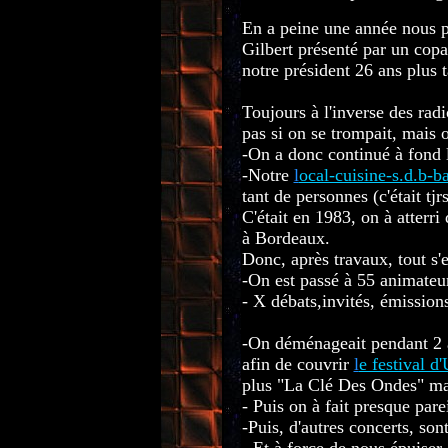
En a peine une année nous p
Gilbert présenté par un copa
notre président 26 ans plus t
Toujours à l'inverse des rad
pas si on se trompait, mais o
-On a donc continué à fond 
-Notre
l
ocal-cuisine-s.d.b-b
tant de personnes (c'était t
C'était en 1983, on à atterri
à Bordeaux.
Donc, après travaux, tout s'e
-On est passé à 55 animateu
- X débats,invités, émissions
-On déménageait pendant 2 an
afin de couvrir
l
e festival d
plus "La Clé Des Ondes" mai
- Puis on à fait presque parei
-Puis, d'autres concerts, so