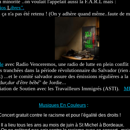
 minorité ..on voulait l'appelait aussi la F.A.R.L mais :
ios
L
ibres"
.
s ça n'a pas été retenu ! (On y adhère quand même..faute de m
......................................
le
avec Radio Venceremos, une radio de lutte en plein conflit 
s tranchées dans la période révolutionnaire du Salvador (rien
..et le comité salvador assure des émissions régulières a la "
d
ur,dur d'être bébé
" de Jordie...
ciation de Soutien avec les Travailleurs Immigrés (ASTI).
.
M
Musiques En Couleurs
:
.
Concert gratuit contre le racisme et pour l'égalité des droits !
- Il a lieu tous les ans au mois de juin à St Michel à Bordeaux
.