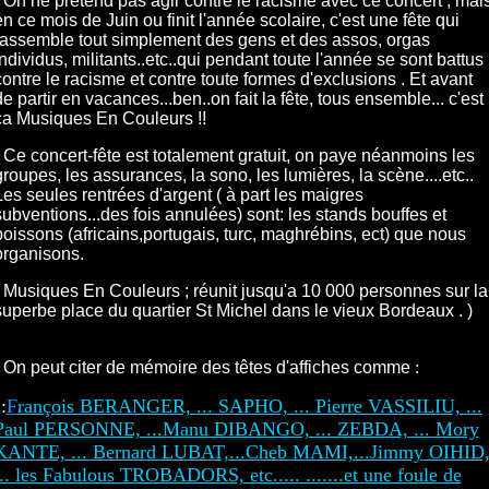
- On ne prétend pas agir contre le racisme avec ce concert , mai
en ce mois de Juin ou finit l'année scolaire, c'est une fête qui
rassemble tout simplement des gens et des assos, orgas
individus, militants..etc..qui pendant toute l'année se sont battus
contre le racisme et contre toute formes d'exclusions . Et avant
de partir en vacances...ben..on fait la fête, tous ensemble... c'est
ça Musiques En Couleurs !!
- Ce concert-fête est totalement gratuit, on paye néanmoins les
groupes, les assurances, la sono, les lumières, la scène....etc..
Les seules rentrées d'argent ( à part les maigres
subventions...des fois annulées) sont: les stands bouffes et
boissons (africains,portugais, turc, maghrébins, ect) que nous
organisons.
- Musiques En Couleurs ; réunit jusqu'a 10 000 personnes sur la
superbe place du quartier St Michel dans le vieux Bordeaux . )
- On peut citer de mémoire des têtes d'affiches comme
:
:
F
rançois BERANGER, ... SAPHO, ... Pierre VASSILIU, ...
e
Paul PERSONNE, ...Manu DIBANGO, ... ZEBDA, ... Mory
KANTE, ... Bernard LUBAT,...Cheb MAMI,...Jimmy OIHID
... les Fabulous TROBADORS, etc..... .......et une foule de