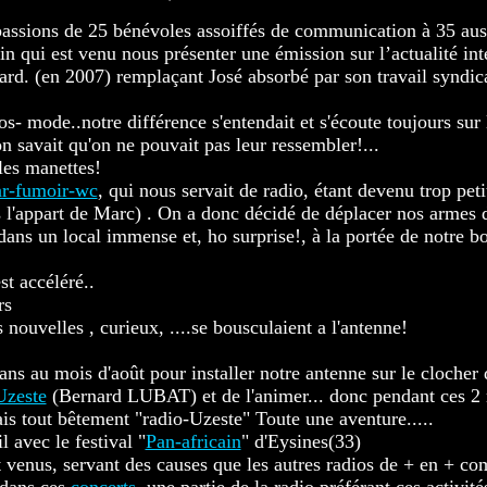
assions de 25 bénévoles assoiffés de communication à 35 auss
in qui est venu nous présenter une émission sur l’actualité int
ard. (en 2007) remplaçant José absorbé par son travail syndica
ios- mode..notre différence s'entendait et s'écoute toujours su
n savait qu'on ne pouvait pas leur ressembler!...
les manettes!
ar-fumoir-wc
, qui nous servait de radio, étant devenu trop pet
jrs l'appart de Marc) . On a donc décidé de déplacer nos armes 
 dans un local immense et, ho surprise!, à la portée de notre b
st accéléré..
rs
 nouvelles , curieux, ....se bousculaient a l'antenne!
s au mois d'août pour installer notre antenne sur le clocher
'Uzeste
(Bernard LUBAT) et de l'animer... donc pendant ces 2 m
s tout bêtement "radio-Uzeste" Toute une aventure.....
l avec le festival "
Pan-africain
" d'Eysines(33)
nt venus, servant des causes que les autres radios de + en + c